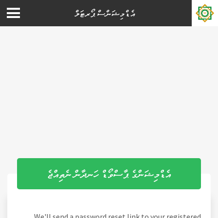
އެޑްމިޝަންސް ޕޯރޓަލް
އެޑްމިޝަންގެ ޕާސްވޯޑް ހަނދާން ނެތިއްޖެ
We'll send a password reset link to your registered