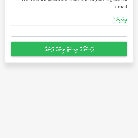
email.
އީމެއިލް *
ޕާސްވޯޑް ރީސެޓް ލިންކް ފޮނުވާ